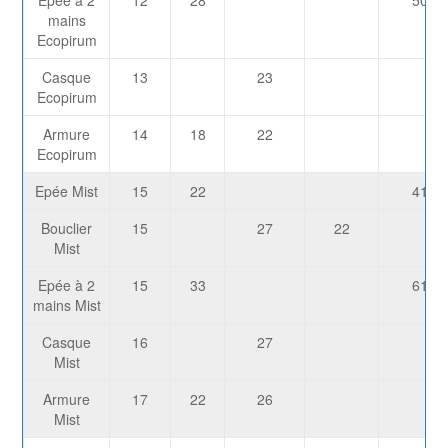
Epée à 2
12
28
500
mains
Ecopirum
Casque
13
23
Ecopirum
Armure
14
18
22
Ecopirum
Epée Mist
15
22
413
Bouclier
15
27
22
Mist
Epée à 2
15
33
619
mains Mist
Casque
16
27
Mist
Armure
17
22
26
Mist