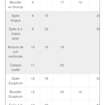
Bouclier
9
17
13
en bronze
Epée
9
15
254
longue
Epée à 2
9
22
381
mains
acier
Armure de
10
16
19
cuir
renforcée
Casque
11
20
maillé
Epée
12
18
334
Ecopirum
Bouclier
12
23
19
Ecopirum