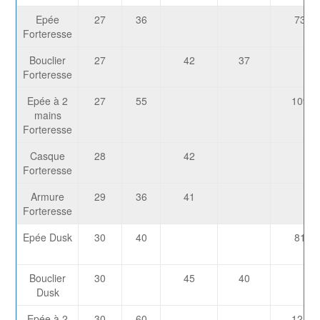
Epée
27
36
730
Forteresse
Bouclier
27
42
37
Forteresse
Epée à 2
27
55
1095
mains
Forteresse
Casque
28
42
Forteresse
Armure
29
36
41
Forteresse
Epée Dusk
30
40
810
Bouclier
30
45
40
Dusk
Epée à 2
30
60
1215