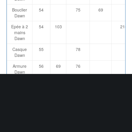
Bouclier
54
75
69
Dawn
Epée à 2
54
103
2167
mains
Dawn
Casque
55
78
Dawn
Armure
56
69
76
Dawn
Epée
57
72
1524
Tormentor
Bouclier
57
79
73
Tormentor