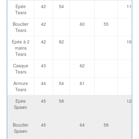
Epée
42
54
1127
Tears
Bouclier
42
60
55
Tears
Epée à 2
42
82
1691
mains
Tears
Casque
43
62
Tears
Armure
44
54
61
Tears
Epée
45
58
1206
Spawn
Bouclier
45
64
58
Spawn