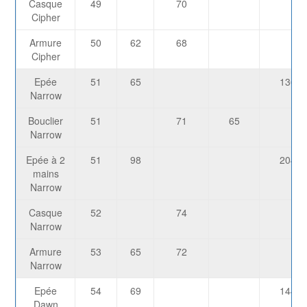
Casque
49
70
Cipher
Armure
50
62
68
Cipher
Epée
51
65
1365
Narrow
Bouclier
51
71
65
Narrow
Epée à 2
51
98
2048
mains
Narrow
Casque
52
74
Narrow
Armure
53
65
72
Narrow
Epée
54
69
1445
Dawn