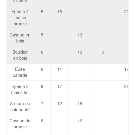
cloutée
Epée à 2
5
15
223
mains
bronze
Casque en
5
13
bois
Bouclier
6
13
9
en bois
Epée
6
11
175
batarde
Epée à 2
6
17
262
mains fer
Armure de
7
12
15
cuir bouilli
Casque de
8
16
bronze