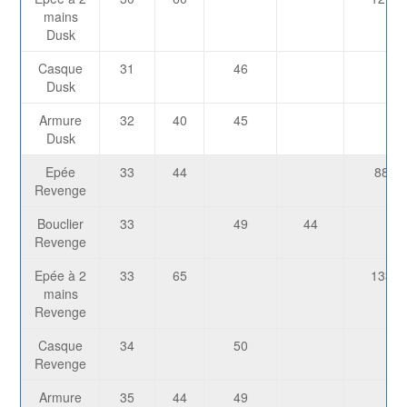
mains
Dusk
Casque
31
46
Dusk
Armure
32
40
45
Dusk
Epée
33
44
889
Revenge
Bouclier
33
49
44
Revenge
Epée à 2
33
65
1334
mains
Revenge
Casque
34
50
Revenge
Armure
35
44
49