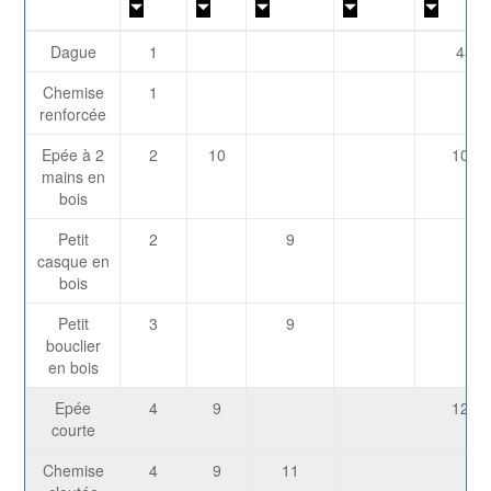
Dague
1
43
Chemise
1
renforcée
Epée à 2
2
10
104
mains en
bois
Petit
2
9
casque en
bois
Petit
3
9
bouclier
en bois
Epée
4
9
122
courte
Chemise
4
9
11