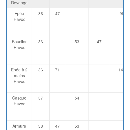
Revenge
Epée
36
47
968
Havoc
Bouclier
36
53
47
Havoc
Epée à 2
36
71
1453
mains
Havoc
Casque
37
54
Havoc
Armure
38
47
53