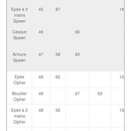
Epée à 2
45
87
1810
mains
Spawn
Casque
46
66
Spawn
Armure
47
58
65
Spawn
Epée
48
62
1286
Cipher
Bouclier
48
67
62
Cipher
Epée à 2
48
92
1929
mains
Cipher